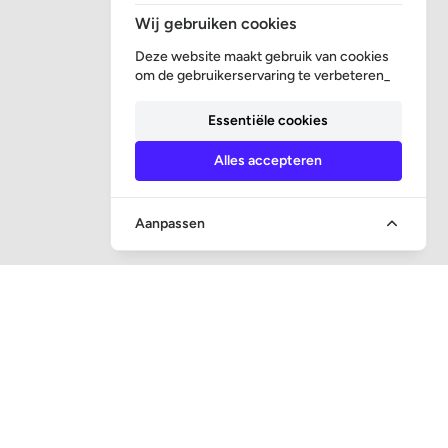
Wij gebruiken cookies
Deze website maakt gebruik van cookies
om de gebruikerservaring te verbeteren_
Essentiële cookies
Alles accepteren
Aanpassen
SNEL NAAR