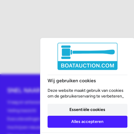
Wij gebruiken cookies
SNEL NAAR
Deze website maakt gebruik van cookies
om de gebruikerservaring te verbeteren_
Vraag en antwoord
Essentiële cookies
Veiling toezicht
Executieveilingen
Alles accepteren
Inschrijven nieuwsbrief