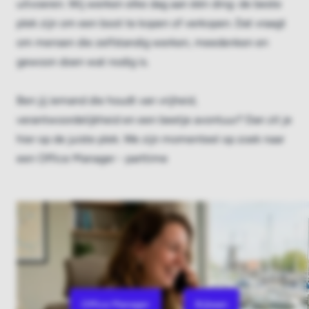
uitvoeren. Wij werken elke dag aan één ding: de beste
plek zijn om een boot te kopen of verkopen. Dat vraagt
om mensen die zelfstandig werken, meedenken en
gewoon doen wat nodig is.
Ben jij iemand die houdt van vrijheid,
verantwoordelijkheid en een beetje avontuur? Dan zit je
hier op de juiste plek. We zijn momenteel op zoek naar
een
Office Manager - parttime
Office Manager
Bijbaan