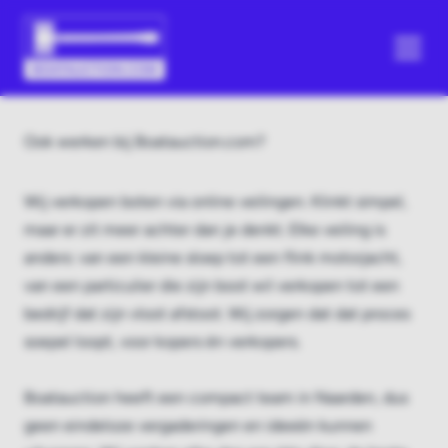
Ook werken bij Boatauction.com?
Wij verkopen boten via online veilingen. Klinkt simpel,
maar er zit meer achter dan je denkt. Elke veiling is
anders: van een kleine sloep tot een flink motorjacht,
van een particulier die zijn boot wil verkopen tot een
bedrijf dat zijn vloot afstoot. Wij zorgen dat dat proces
soepel loopt, voor kopers én verkopers.
Boatauction heeft een compact team in Naarden, dus
geen eindeloze vergaderingen en ideeën kunnen