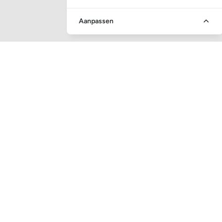
Aanpassen
SNEL NAAR
Vraag en antwoord
Veiling toezicht
Executieveilingen
Inschrijven nieuwsbrief
Mijn boot verkopen
Media partners
MEER BOATAUCTION.COM