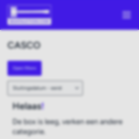
CASCO
Open filters
Helaas
!
De box is leeg, verken een andere
categorie.