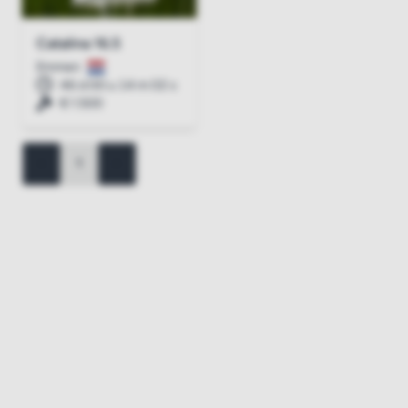
Catalina 16.5
Emmen
46 d 00 u 14 m 01 s
€ 1.500
<
1
>