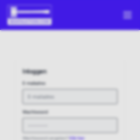
Inloggen
E-mailadres
Wachtwoord
Wachtwoord vergeten?
Klik hier