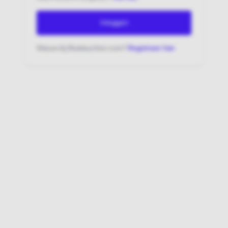
Inloggen
Nieuw bij Boatauction.com?
Registreer hier