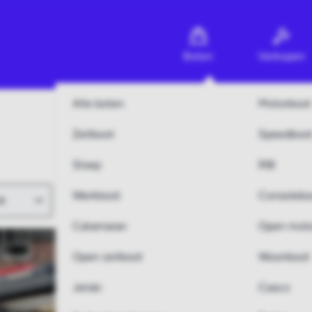
Boten
Verkopen
Alle boten
Motorboot
Zeilboot
Speedboo
Sloep
RIB
Werkboot
Consolebo
Catamaran
Open moto
Open zeilboot
Woonboot
Jetski
Casco