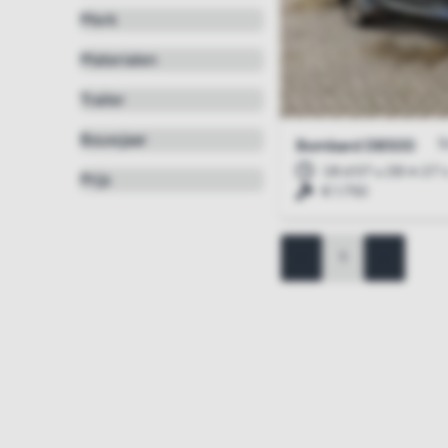
Merk
Materialen
Trailer
Bouwjaar
S
Bombard DB500
18 d 07 u 28 m 26 
Prijs
€ 1.750
<
1
>