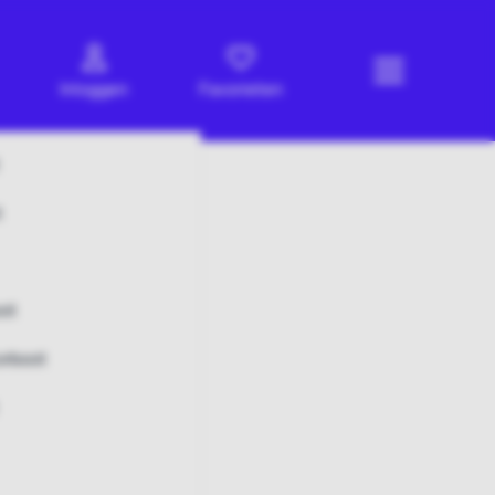
Inloggen
Favorieten
t
ot
rboot