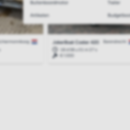
Buitenboordmotor
Trailer
Artikelen
Budgetboo
chiermonnikoog
Barendrecht
JokerBoat Coster 420
s
18 d 08 u 01 m 26 s
€ 1.000