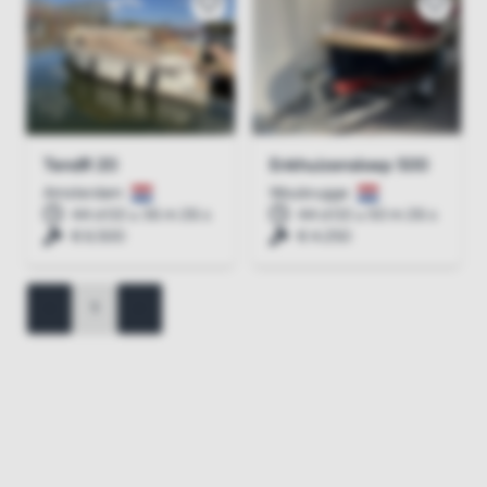
TendR 20
Enkhuizensloep 500
Amsterdam
Woubrugge
44 d 02 u 36 m 26 s
44 d 02 u 50 m 26 s
€ 6.500
€ 4.250
<
1
>