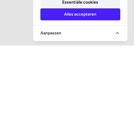
Essentiële cookies
Alles accepteren
Aanpassen
SNEL NAAR
Vraag en antwoord
Veiling toezicht
Executieveilingen