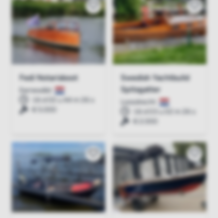
Fedi Notarisboot
Swedish Yachtbuild
Spitsgatter
Earnewâld
16 d 02 u 44 m 26 s
Loosdrecht
€ 5.000
16 d 03 u 02 m 26 s
€ 2.000