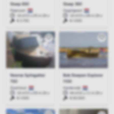
Sloep 650
Sloep 360
Maarssen
Oegstgeest
16 d 03 u 05 m 26 s
16 d 03 u 06 m 26 s
€ 3.750
€ 1.000
Noorse Spitsgatter
Bob Sloepen Explorer
720
1100
Zwartsluis
Harderwijk
16 d 03 u 09 m 26 s
44 d 02 u 11 m 26 s
€ 1.000
€ 50.000