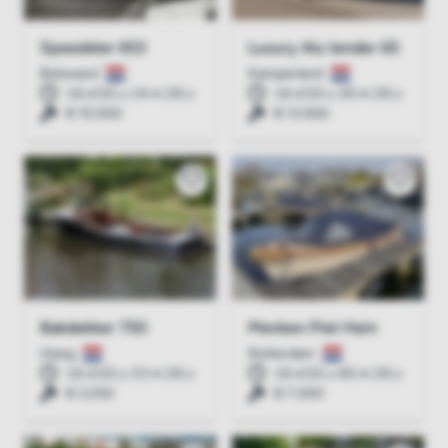
Speedster 653
Luxury Alu tender 65
Bolsward
Kamperland
16 d 02 u 14 m 26 s
16 d 02 u 30 m 26 s
€ 15.000
€ 13.500
Bakdekker 750
Menken Piet Hein
Heeg
Rotterdam
16 d 02 u 33 m 26 s
16 d 02 u 40 m 26 s
€ 3.250
€ 7.000