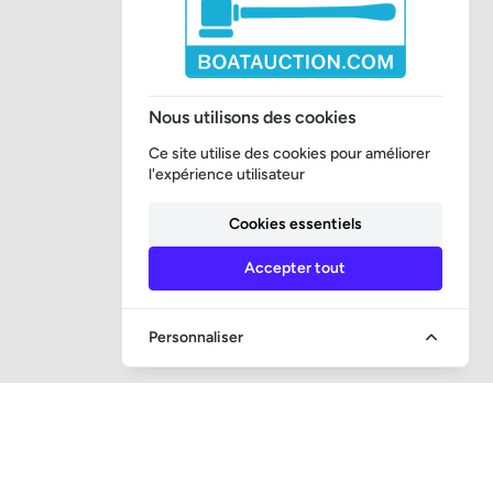
Nous utilisons des cookies
Ce site utilise des cookies pour améliorer
l'expérience utilisateur
Cookies essentiels
Accepter tout
Personnaliser