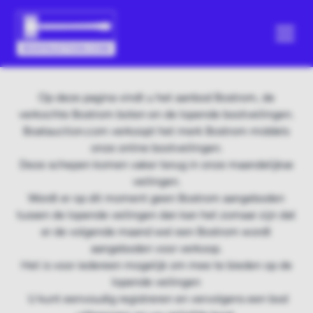
Op deze pagina vindt u het aanbod Bostrom, de
verkochte Bostrom boten en de lopende bootveilingen.
Boatauction.com verkoopt het merk Bostrom middels
onze online bootveilingen.
Deze schepen komen vaker terug in onze maandelijkse
veilingen.
Wordt er op dit moment geen Bostrom aangeboden
tussen de lopende veilingen dan kan het zomaar zijn dat
er de volgende maand wel een Bostrom wordt
aangeboden voor verkoop.
Het is voor iedereen mogelijk om mee te bieden op de
lopende veilingen
U kunt eenvoudig registreren en vervolgens een bod