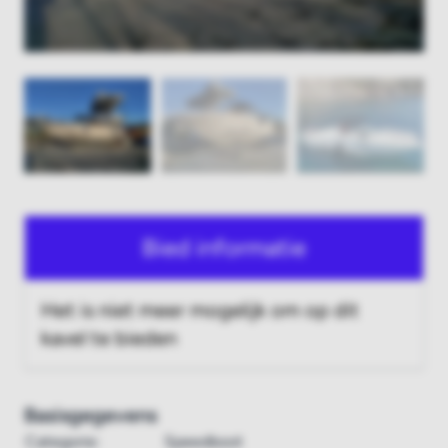
Bied informatie
Het is niet meer mogelijk om op dit
kavel te bieden
Basisgegevens
Categorie:
Speedboot