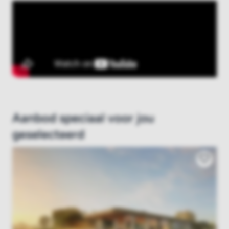
Aanbod speciaal voor jou
geselecteerd