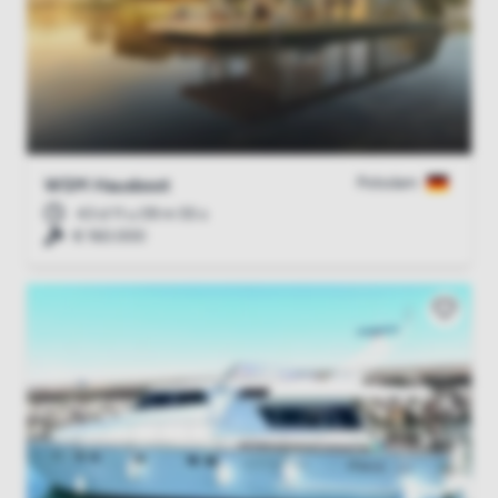
Potsdam
WSM Hausboot
43 d 11 u 09 m 54 s
€ 160.000