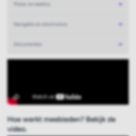
Motor en elektra
Nieuw bij Boatauction.com?
Registreer hier
Navigatie en electronica
Documenten
Hoe werkt meebieden? Bekijk de
video.