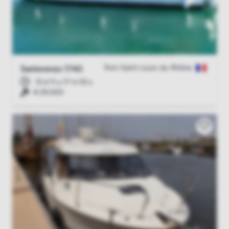
Port-Saint-Louis-du-Rhône
Sanlorenzo 1740
15 d 11 u 17 m 54 s
€ 29.000