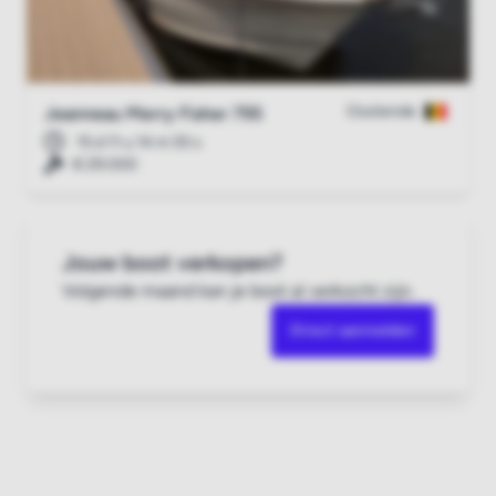
Oostende
Jeanneau Merry Fisher 795
15 d 11 u 14 m 54 s
€ 29.000
Jouw boot verkopen?
Volgende maand kan je boot al verkocht zijn.
Direct aanmelden