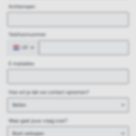
Achternaam
Telefoonnummer
+31
E-mailadres
Hoe wil je dat we contact opnemen?
Waar gaat jouw vraag over?