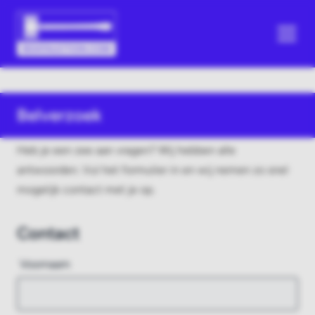
Belverzoek
Heb je een zee aan vragen? Wij hebben alle
antwoorden. Vul het formulier in en wij nemen zo snel
mogelijk contact met je op.
Contact
Voornaam