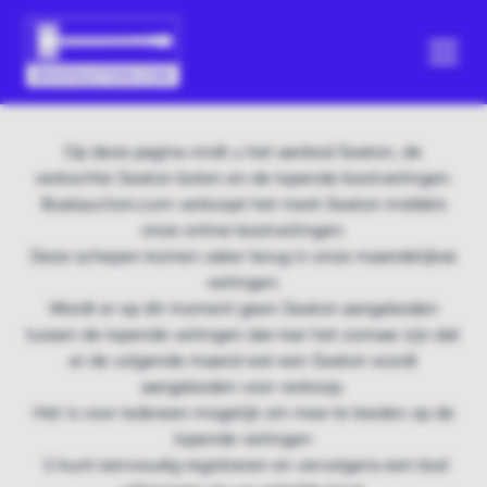
Op deze pagina vindt u het aanbod Seaton, de
verkochte Seaton boten en de lopende bootveilingen.
Boatauction.com verkoopt het merk Seaton middels
onze online bootveilingen.
Deze schepen komen vaker terug in onze maandelijkse
veilingen.
Wordt er op dit moment geen Seaton aangeboden
tussen de lopende veilingen dan kan het zomaar zijn dat
er de volgende maand wel een Seaton wordt
aangeboden voor verkoop.
Het is voor iedereen mogelijk om mee te bieden op de
lopende veilingen
U kunt eenvoudig registreren en vervolgens een bod