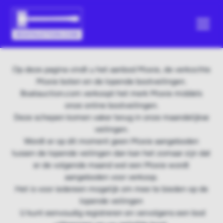
Op deze pagina vindt u het aanbod Moxie, de verkochte
Moxie boten en de lopende bootveilingen.
Boatauction.com verkoopt het merk Moxie middels
onze online bootveilingen.
Deze schepen komen vaker terug in onze maandelijkse
veilingen.
Wordt er op dit moment geen Moxie aangeboden
tussen de lopende veilingen dan kan het zomaar zijn dat
er de volgende maand wel een Moxie wordt
aangeboden voor verkoop.
Het is voor iedereen mogelijk om mee te bieden op de
lopende veilingen
U kunt eenvoudig registreren en vervolgens een bod