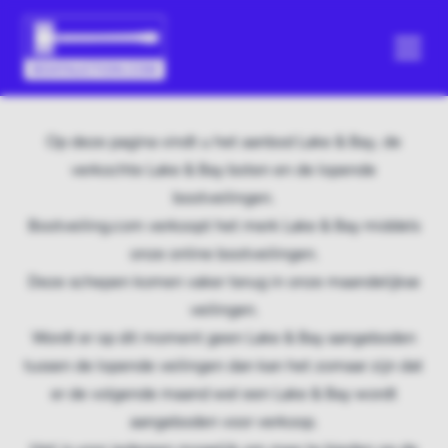
Op deze pagina vindt u het aanbod Lake & Bay, de
verkochte Lake & Bay boten en de lopende
bootveilingen.
Bootveiling.com verkoopt het merk Lake & Bay middels
onze online bootveilingen.
Deze schepen komen vaker terug in onze maandelijkse
veilingen.
Wordt er op dit moment geen Lake & Bay aangeboden
tussen de lopende veilingen dan kan het zomaar zijn dat
er de volgende maand wel een Lake & Bay wordt
aangeboden voor verkoop.