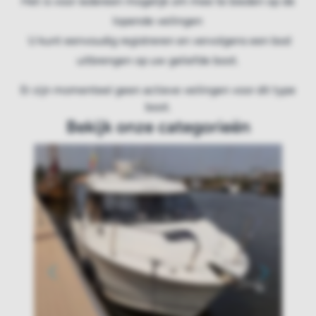
Het is voor iedereen mogelijk om mee te bieden op de
lopende veilingen
U kunt eenvoudig registreren en vervolgens een bod
uitbrengen op uw geliefde boot.
Er zijn momenteel geen actieve veilingen voor dit type
boot.
Bekijk onze categorieën