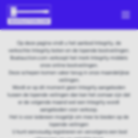
Op deze pagina vindt u het aanbod Integrity, de
verkochte Integrity boten en de lopende bootveilingen.
Boatauction.com verkoopt het merk Integrity middels
onze online bootveilingen.
Deze schepen komen vaker terug in onze maandelijkse
veilingen.
Wordt er op dit moment geen Integrity aangeboden
tussen de lopende veilingen dan kan het zomaar zijn dat
er de volgende maand wel een Integrity wordt
aangeboden voor verkoop.
Het is voor iedereen mogelijk om mee te bieden op de
lopende veilingen
U kunt eenvoudig registreren en vervolgens een bod