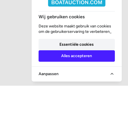
Wij gebruiken cookies
Deze website maakt gebruik van cookies
om de gebruikerservaring te verbeteren_
Essentiële cookies
Alles accepteren
Aanpassen