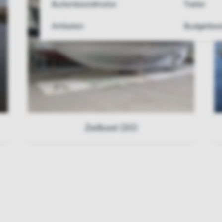
Buitenboordmotor
Trailer
Artikelen
Budgetboo
Zeilboot (20)