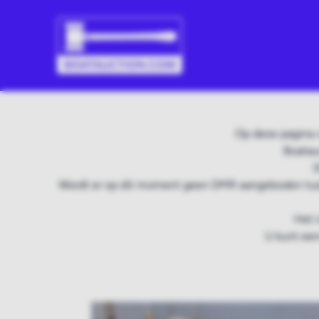
Op deze pagina 
Boatau
D
Wordt er op dit moment geen DMR aangeboden tuss
Het 
U kunt een