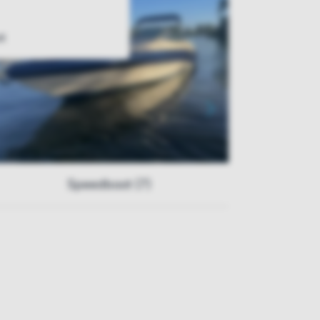
t
Speedboot (7)