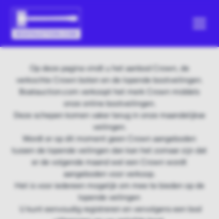
Op deze pagina vindt u het aanbod Crown, de
verkochte Crown boten en de lopende bootveilingen.
Boatauction.com verkoopt het merk Crown middels
onze online bootveilingen.
Deze schepen komen vaker terug in onze maandelijkse
veilingen.
Wordt er op dit moment geen Crown aangeboden
tussen de lopende veilingen dan kan het zomaar zijn dat
er de volgende maand wel een Crown wordt
aangeboden voor verkoop.
Het is voor iedereen mogelijk om mee te bieden op de
lopende veilingen
U kunt eenvoudig registreren en vervolgens een bod