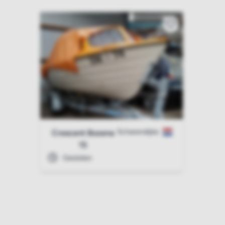
Scharendijke
Crescent Bozena
15
Gesloten