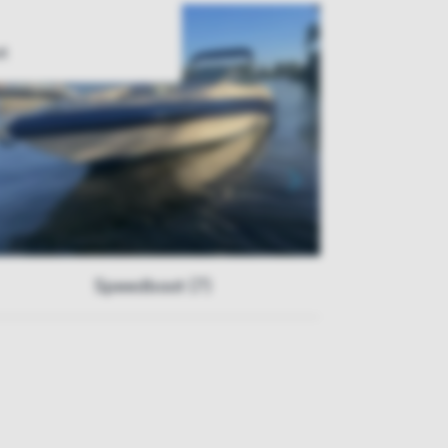
t
Speedboot (7)