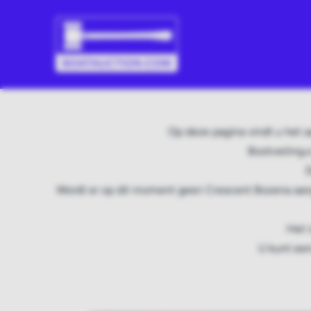
Op deze pagina vindt u het 
Bootveiling.
D
Wordt er op dit moment geen Crescent Bozena aang
Het 
U kunt een