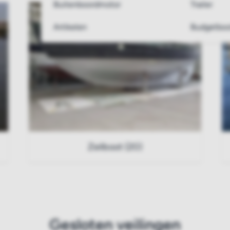
Buitenboordmotor
Trailer
Artikelen
Budgetboo
Zeilboot (20)
Gesloten veilingen