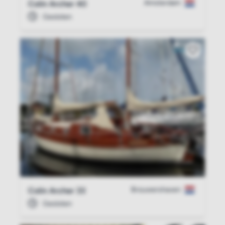
Amsterdam
Colin Archer 40
Gesloten
Brouwershaven
Colin Archer 33
Gesloten