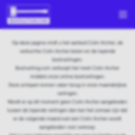
Op deze pagina vindt u het aanbod Colin Archer, de
verkochte Colin Archer boten en de lopende
bootveilingen.
Bootveiling.com verkoopt het merk Colin Archer
middels onze online bootveilingen.
Deze schepen komen vaker terug in onze maandelijkse
veilingen.
Wordt er op dit moment geen Colin Archer aangeboden
tussen de lopende veilingen dan kan het zomaar zijn dat
er de volgende maand wel een Colin Archer wordt
aangeboden voor verkoop.