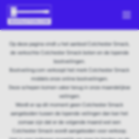
Op deze pagina vindt u het aanbod Colchester Smack,
de verkochte Colchester Smack boten en de lopende
bootveilingen.
Bootveiling.com verkoopt het merk Colchester Smack
middels onze online bootveilingen.
Deze schepen komen vaker terug in onze maandelijkse
veilingen.
Wordt er op dit moment geen Colchester Smack
aangeboden tussen de lopende veilingen dan kan het
zomaar zijn dat er de volgende maand wel een
Colchester Smack wordt aangeboden voor verkoop.