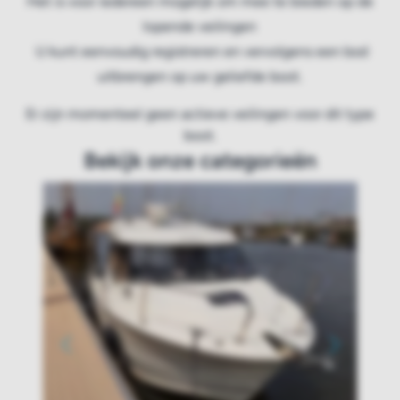
Het is voor iedereen mogelijk om mee te bieden op de
lopende veilingen
U kunt eenvoudig registreren en vervolgens een bod
uitbrengen op uw geliefde boot.
Er zijn momenteel geen actieve veilingen voor dit type
boot.
Bekijk onze categorieën