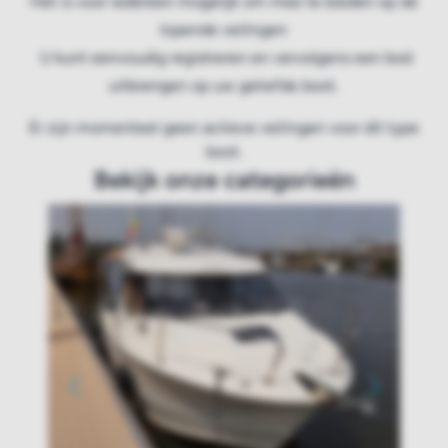
Het is voor iedereen mogelijk om mee te bieden op de
lopende veilingen
U kunt eenvoudig registreren en vervolgens een bod
uitbrengen op uw geliefde boot.
Er zijn momenteel geen actieve veilingen voor dit type
boot.
Bekijk onze categorieën