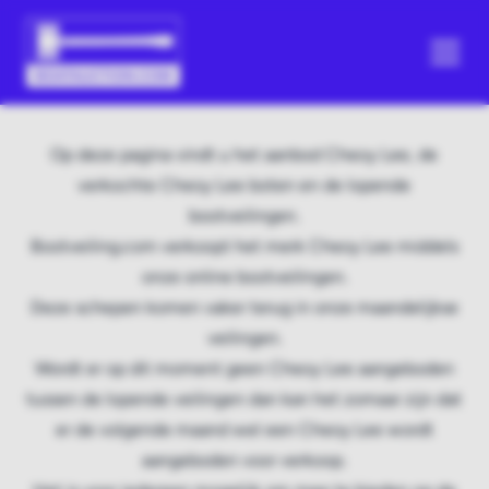
Op deze pagina vindt u het aanbod Cheoy Lee, de
verkochte Cheoy Lee boten en de lopende
bootveilingen.
Bootveiling.com verkoopt het merk Cheoy Lee middels
onze online bootveilingen.
Deze schepen komen vaker terug in onze maandelijkse
veilingen.
Wordt er op dit moment geen Cheoy Lee aangeboden
tussen de lopende veilingen dan kan het zomaar zijn dat
er de volgende maand wel een Cheoy Lee wordt
aangeboden voor verkoop.