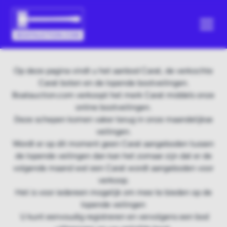
Op deze pagina vindt u het aanbod Carat, de verkochte
Carat boten en de lopende bootveilingen.
Boatauction.com verkoopt het merk Carat middels onze
online bootveilingen.
Deze schepen komen vaker terug in onze maandelijkse
veilingen.
Wordt er op dit moment geen Carat aangeboden tussen
de lopende veilingen dan kan het zomaar zijn dat er de
volgende maand wel een Carat wordt aangeboden voor
verkoop.
Het is voor iedereen mogelijk om mee te bieden op de
lopende veilingen
U kunt eenvoudig registreren en vervolgens een bod