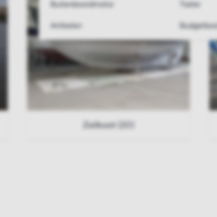
Buitenboordmotor
Trailer
Artikelen
Budgetboo
Zeilboot (20)