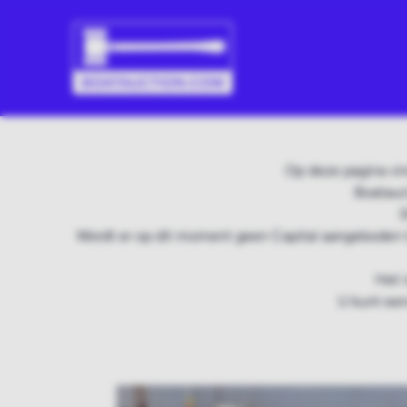
Op deze pagina vin
Boatauc
D
Wordt er op dit moment geen Capital aangeboden t
Het 
U kunt een