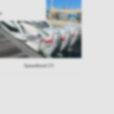
t
Speedboot (7)