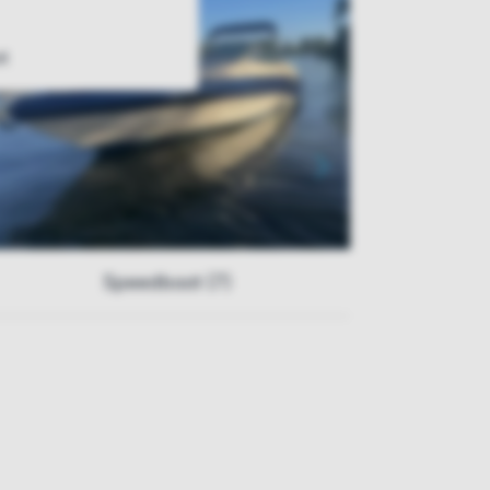
t
Speedboot (7)