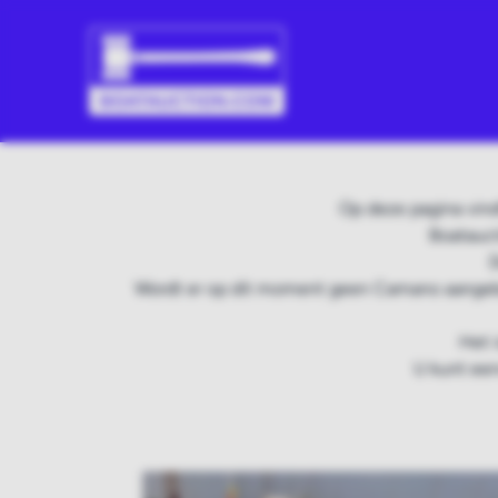
Op deze pagina vin
Boatauct
D
Wordt er op dit moment geen Camano aangebo
Het 
U kunt een