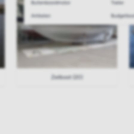
Buitenboordmotor
Trailer
Artikelen
Budgetboo
Zeilboot (20)