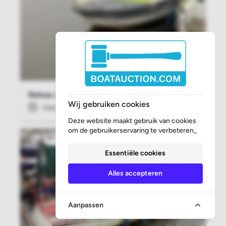
Amsterdam
Bateau à cabine 550
Wij gebruiken cookies
Gesloten
Deze website maakt gebruik van cookies
om de gebruikerservaring te verbeteren_
Essentiële cookies
Alles accepteren
Aanpassen