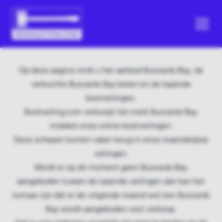
Op deze pagina vindt u het aanbod Buzzards Bay, de
verkochte Buzzards Bay boten en de lopende
bootveilingen.
Bootveiling.com verkoopt het merk Buzzards Bay
middels onze online bootveilingen.
Deze schepen komen vaker terug in onze maandelijkse
veilingen.
Wordt er op dit moment geen Buzzards Bay
aangeboden tussen de lopende veilingen dan kan het
zomaar zijn dat er de volgende maand wel een Buzzards
Bay wordt aangeboden voor verkoop.