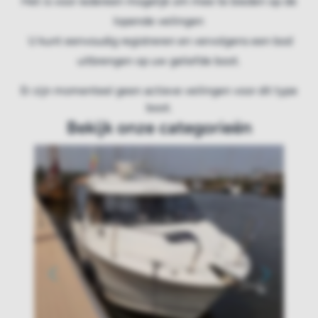
Het is voor iedereen mogelijk om mee te bieden op de
lopende veilingen
U kunt eenvoudig registreren en vervolgens een bod
uitbrengen op uw geliefde boot.
Er zijn momenteel geen actieve veilingen voor dit type
boot.
Bekijk onze categorieën