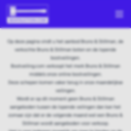
Op deze pagina vindt u het aanbod Bruno & Stillman, de
verkochte Bruno & Stillman boten en de lopende
bootveilingen.
Bootveiling.com verkoopt het merk Bruno & Stillman
middels onze online bootveilingen.
Deze schepen komen vaker terug in onze maandelijkse
veilingen.
Wordt er op dit moment geen Bruno & Stillman
aangeboden tussen de lopende veilingen dan kan het
zomaar zijn dat er de volgende maand wel een Bruno &
Stillman wordt aangeboden voor verkoop.