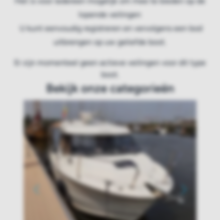
Het is voor iedereen mogelijk om mee te bieden op de
lopende veilingen
U kunt eenvoudig registreren en vervolgens een bod
uitbrengen op uw geliefde boot.
Er zijn momenteel geen actieve veilingen voor dit type
boot.
Bekijk onze categorieën