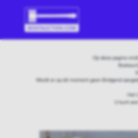
Op deze pagina vind
Boatauct
D
Wordt er op dit moment geen Bridgend aangeb
Het 
U kunt een