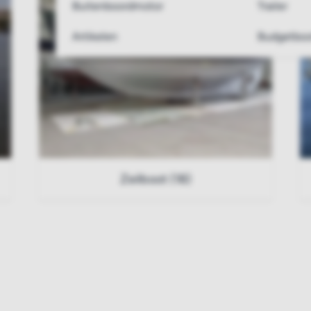
Buitenboordmotor
Trailer
Artikelen
Budgetboo
Zeilboot (18)