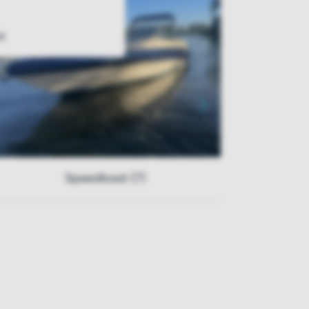
t
Speedboot (7)