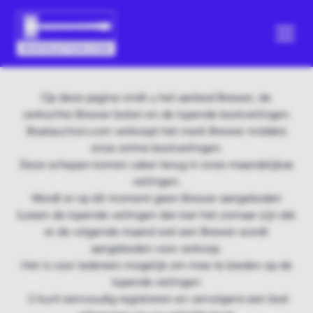
Op deze pagina vindt u het aanbod Brewer, de
verkochte Brewer boten en de lopende bootveilingen.
Boatauction.com verkoopt het merk Brewer middels
onze online bootveilingen.
Deze schepen komen vaker terug in onze maandelijkse
veilingen.
Wordt er op dit moment geen Brewer aangeboden
tussen de lopende veilingen dan kan het zomaar zijn dat
er de volgende maand wel een Brewer wordt
aangeboden voor verkoop.
Het is voor iedereen mogelijk om mee te bieden op de
lopende veilingen
U kunt eenvoudig registreren en vervolgens een bod