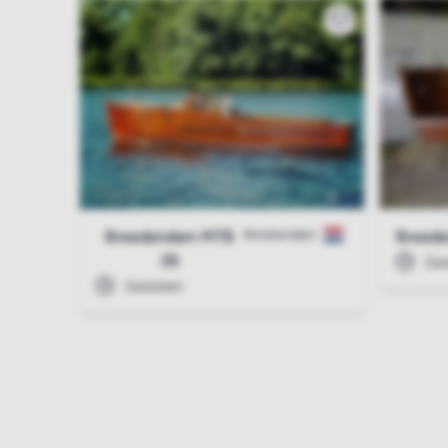
Amsterdam
Breedendam MTB
Breed
26
Ges
Gesloten