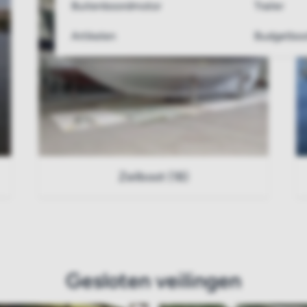
Buitenboordmotor
Trailer
Artikelen
Budgetboo
Zeilboot (18)
Gesloten veilingen