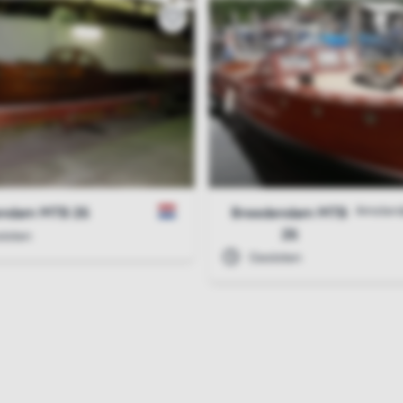
Amster
endam MTB 26
Breedendam MTB
26
loten
Gesloten