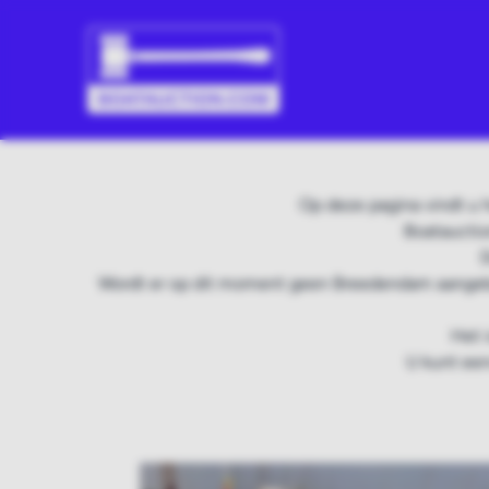
Op deze pagina vindt u
Boatauctio
D
Wordt er op dit moment geen Breedendam aangebo
Het 
U kunt een