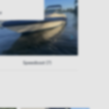
t
Speedboot (7)