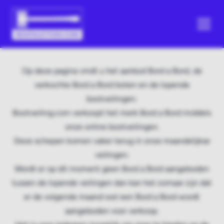
Op deze pagina vindt u het aanbod Bord a Bord, de
verkochte Bord a Bord boten en de lopende
bootveilingen.
Bootveiling.com verkoopt het merk Bord a Bord middels
onze online bootveilingen.
Deze schepen komen vaker terug in onze maandelijkse
veilingen.
Wordt er op dit moment geen Bord a Bord aangeboden
tussen de lopende veilingen dan kan het zomaar zijn dat
er de volgende maand wel een Bord a Bord wordt
aangeboden voor verkoop.