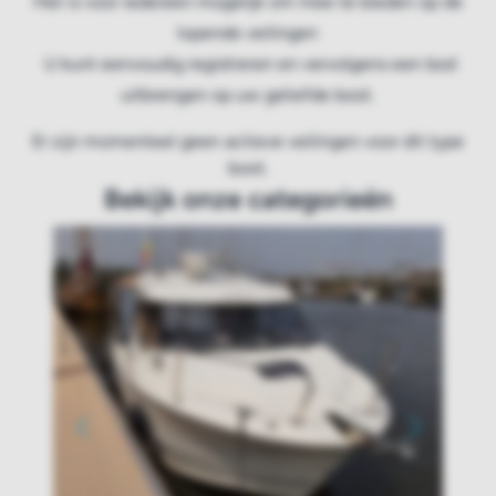
Het is voor iedereen mogelijk om mee te bieden op de
lopende veilingen
U kunt eenvoudig registreren en vervolgens een bod
uitbrengen op uw geliefde boot.
Er zijn momenteel geen actieve veilingen voor dit type
boot.
Bekijk onze categorieën