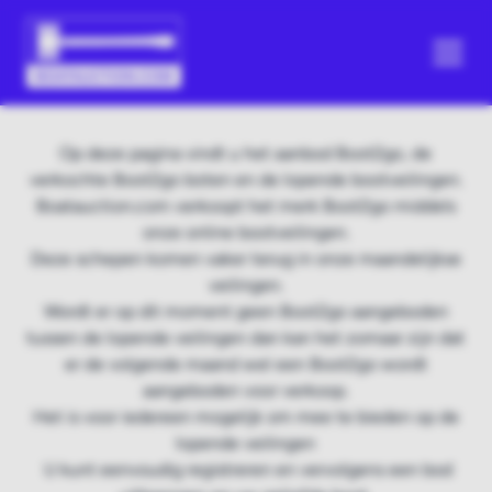
Op deze pagina vindt u het aanbod Boot2go, de
verkochte Boot2go boten en de lopende bootveilingen.
Boatauction.com verkoopt het merk Boot2go middels
onze online bootveilingen.
Deze schepen komen vaker terug in onze maandelijkse
veilingen.
Wordt er op dit moment geen Boot2go aangeboden
tussen de lopende veilingen dan kan het zomaar zijn dat
er de volgende maand wel een Boot2go wordt
aangeboden voor verkoop.
Het is voor iedereen mogelijk om mee te bieden op de
lopende veilingen
U kunt eenvoudig registreren en vervolgens een bod