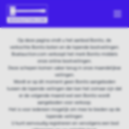
Op deze pagina vindt u het aanbod Bonito, de
verkochte Bonito boten en de lopende bootveilingen.
Boatauction.com verkoopt het merk Bonito middels
onze online bootveilingen.
Deze schepen komen vaker terug in onze maandelijkse
veilingen.
Wordt er op dit moment geen Bonito aangeboden
tussen de lopende veilingen dan kan het zomaar zijn dat
er de volgende maand wel een Bonito wordt
aangeboden voor verkoop.
Het is voor iedereen mogelijk om mee te bieden op de
lopende veilingen
U kunt eenvoudig registreren en vervolgens een bod