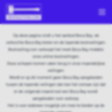
Op deze pagina vindt u het aanbod Boca Bay, de
verkochte Boca Bay boten en de lopende bootveilingen.
Bootveiling.com verkoopt het merk Boca Bay middels
onze online bootveilingen.
Deze schepen komen vaker terug in onze maandelijkse
veilingen.
Wordt er op dit moment geen Boca Bay aangeboden
tussen de lopende veilingen dan kan het zomaar zijn dat
er de volgende maand wel een Boca Bay wordt
aangeboden voor verkoop.
Het is voor iedereen mogelijk om mee te bieden op de