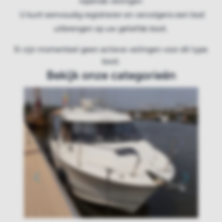
lopende veilingen
U kunt eenvoudig registreren en vervolgens een bod
uitbrengen op uw geliefde boot.
Er zijn momenteel geen actieve veilingen voor dit type
boot.
Bekijk onze categorieën