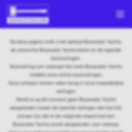
Op deze pagina vindt u het aanbod Bluewater Yachts,
de verkochte Bluewater Yachts boten en de lopende
bootveilingen.
Bootveiling.com verkoopt het merk Bluewater Yachts
middels onze online bootveilingen.
Deze schepen komen vaker terug in onze maandelijkse
veilingen.
Wordt er op dit moment geen Bluewater Yachts
aangeboden tussen de lopende veilingen dan kan het
zomaar zijn dat er de volgende maand wel een
Bluewater Yachts wordt aangeboden voor verkoop.