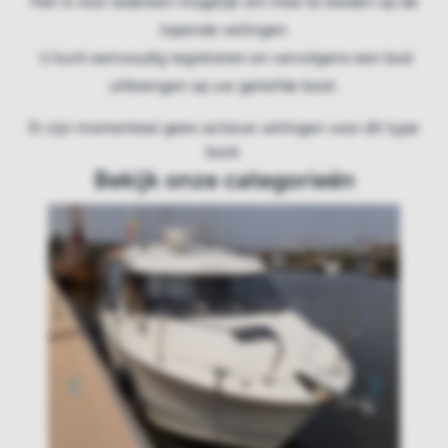
Het is voor iedereen mogelijk om mee te bieden op de
lopende veilingen
U kunt eenvoudig registreren en vervolgens een bod
uitbrengen op uw geliefde boot.
Er zijn momenteel geen actieve veilingen voor dit type
boot.
Bekijk onze categorieën