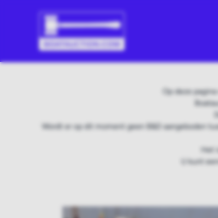
Op deze pagina 
Boatau
D
Wordt er op dit moment geen B&D aangeboden tuss
Het 
U kunt een