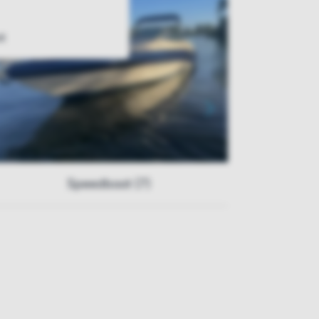
t
Speedboot (7)