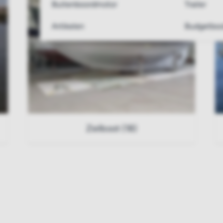
Buitenboordmotor
Trailer
Artikelen
Budgetboo
Zeilboot (18)