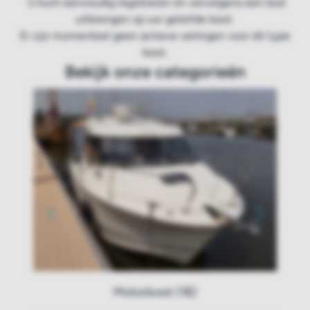
U kunt eenvoudig registreren en vervolgens een bod
uitbrengen op uw geliefde boot.
Er zijn momenteel geen actieve veilingen voor dit type
boot.
Bekijk onze categorieën
Motorboot (18)