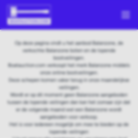
Op deze pagina vindt u het aanbod Balanzone, de
verkochte Balanzone boten en de lopende
bootveilingen.
Boatauction.com verkoopt het merk Balanzone middels
onze online bootveilingen.
Deze schepen komen vaker terug in onze maandelijkse
veilingen.
Wordt er op dit moment geen Balanzone aangeboden
tussen de lopende veilingen dan kan het zomaar zijn dat
er de volgende maand wel een Balanzone wordt
aangeboden voor verkoop.
Het is voor iedereen mogelijk om mee te bieden op de
lopende veilingen