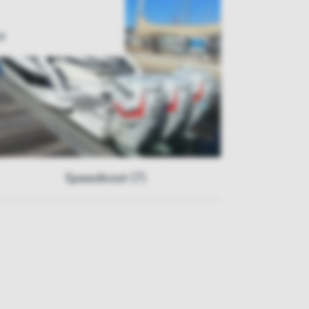
t
Speedboot (7)