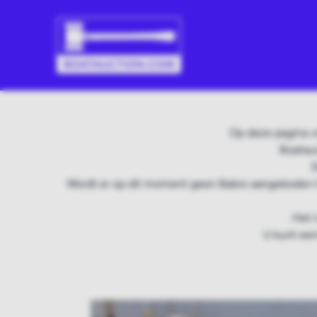
Op deze pagina v
Boatauc
D
Wordt er op dit moment geen Babro aangeboden t
Het 
U kunt een