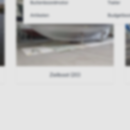
Buitenboordmotor
Trailer
Artikelen
Budgetboo
Zeilboot (20)