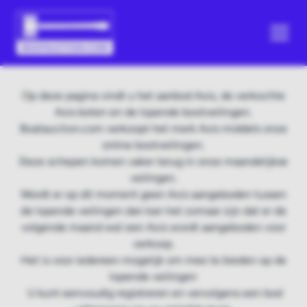
Op deze pagina vindt u het aanbod Axis, de verkochte
Axis boten en de lopende bootveilingen.
Boatauction.com verkoopt het merk Axis middels onze
online bootveilingen.
Deze schepen komen vaker terug in onze maandelijkse
veilingen.
Wordt er op dit moment geen Axis aangeboden tussen
de lopende veilingen dan kan het zomaar zijn dat er de
volgende maand wel een Axis wordt aangeboden voor
verkoop.
Het is voor iedereen mogelijk om mee te bieden op de
lopende veilingen
U kunt eenvoudig registreren en vervolgens een bod