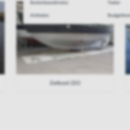
Buitenboordmotor
Trailer
Artikelen
Budgetboo
Zeilboot (20)