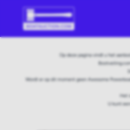
Op deze pagina vindt u het aanb
Bootveiling.co
D
Wordt er op dit moment geen Awesome Powerboats
Het 
U kunt een