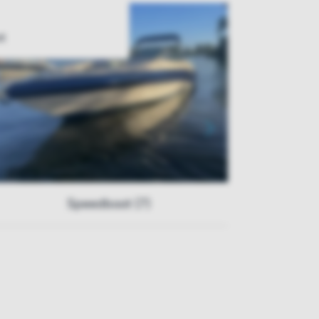
t
Speedboot (7)