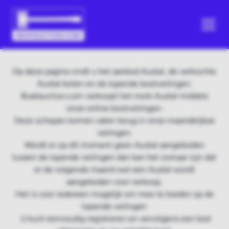
Op deze pagina vindt u het aanbod Austal, de verkochte
Austal boten en de lopende bootveilingen.
Boatauction.com verkoopt het merk Austal middels
onze online bootveilingen.
Deze schepen komen vaker terug in onze maandelijkse
veilingen.
Wordt er op dit moment geen Austal aangeboden
tussen de lopende veilingen dan kan het zomaar zijn dat
er de volgende maand wel een Austal wordt
aangeboden voor verkoop.
Het is voor iedereen mogelijk om mee te bieden op de
lopende veilingen
U kunt eenvoudig registreren en vervolgens een bod