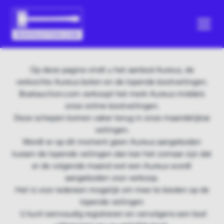
Op deze pagina vindt u het aanbod Aureus, de
verkochte Aureus boten en de lopende bootveilingen.
Boatauction.com verkoopt het merk Aureus middels
onze online bootveilingen.
Deze schepen komen vaker terug in onze maandelijkse
veilingen.
Wordt er op dit moment geen Aureus aangeboden
tussen de lopende veilingen dan kan het zomaar zijn dat
er de volgende maand wel een Aureus wordt
aangeboden voor verkoop.
Het is voor iedereen mogelijk om mee te bieden op de
lopende veilingen
U kunt eenvoudig registreren en vervolgens een bod