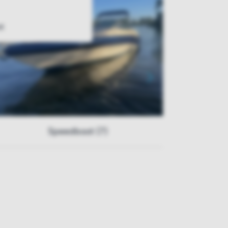
t
Speedboot (7)