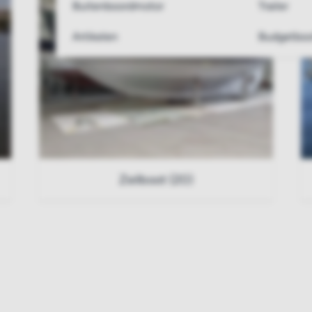
Buitenboordmotor
Trailer
Artikelen
Budgetboo
Zeilboot (20)