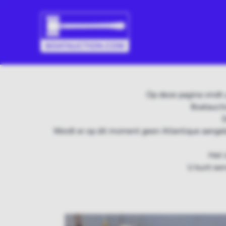
Op deze pagina vindt 
Boataucti
D
Wordt er op dit moment geen Atlantique aangeb
Het 
U kunt een