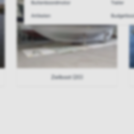
Buitenboordmotor
Trailer
Artikelen
Budgetboo
Zeilboot (20)