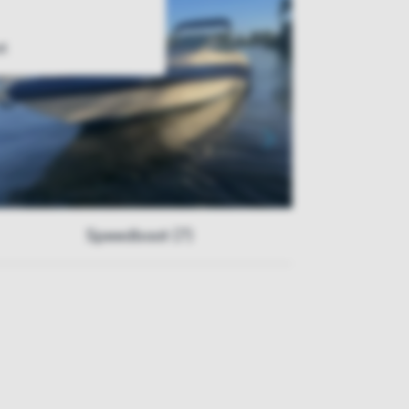
t
Speedboot (7)