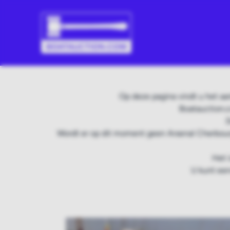
Op deze pagina vindt u het a
Boatauction.c
D
Wordt er op dit moment geen Arsenal Cherbour
Het 
U kunt een