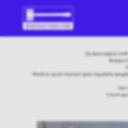
Op deze pagina vindt
Boatauct
D
Wordt er op dit moment geen Aquatella aangeb
Het 
U kunt een