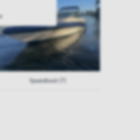
t
Speedboot (7)