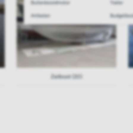
Buitenboordmotor
Trailer
Artikelen
Budgetboo
Zeilboot (20)