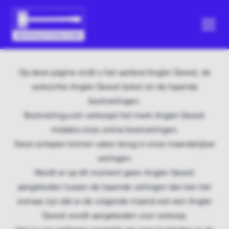
Op deze pagina vindt u het aanbod Angler Qwest, de
verkochte Angler Qwest boten en de lopende
bootveilingen.
Bootveiling.com verkoopt het merk Angler Qwest
middels onze online bootveilingen.
Deze schepen komen vaker terug in onze maandelijkse
veilingen.
Wordt er op dit moment geen Angler Qwest
aangeboden tussen de lopende veilingen dan kan het
zomaar zijn dat er de volgende maand wel een Angler
Qwest wordt aangeboden voor verkoop.