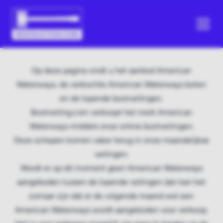
Op deze pagina vindt u het aanbod American
Waterways, de verkochte American Waterways boten
en de lopende bootveilingen.
Bootveiling.com verkoopt het merk American
Waterways middels onze online bootveilingen.
Deze schepen komen vaker terug in onze maandelijkse
veilingen.
Wordt er op dit moment geen American Waterways
aangeboden tussen de lopende veilingen dan kan het
zomaar zijn dat er de volgende maand wel een
American Waterways wordt aangeboden voor verkoop.