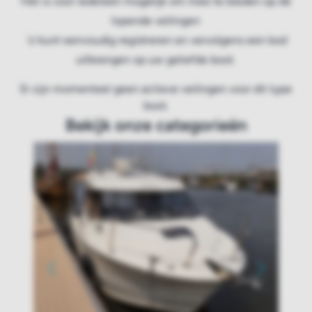
Het is voor iedereen mogelijk om mee te bieden op de
lopende veilingen
U kunt eenvoudig registreren en vervolgens een bod
uitbrengen op uw geliefde boot.
Er zijn momenteel geen actieve veilingen voor dit type
boot.
Bekijk onze categorieën