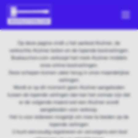
Op deze pagina vindt u het aanbod Aluliner, de
verkochte Aluliner boten en de lopende bootveilingen.
Boatauction.com verkoopt het merk Aluliner middels
onze online bootveilingen.
Deze schepen komen vaker terug in onze maandelijkse
veilingen.
Wordt er op dit moment geen Aluliner aangeboden
tussen de lopende veilingen dan kan het zomaar zijn dat
er de volgende maand wel een Aluliner wordt
aangeboden voor verkoop.
Het is voor iedereen mogelijk om mee te bieden op de
lopende veilingen
U kunt eenvoudig registreren en vervolgens een bod